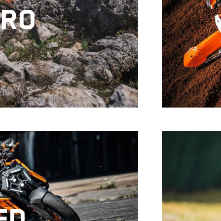
URO
ED