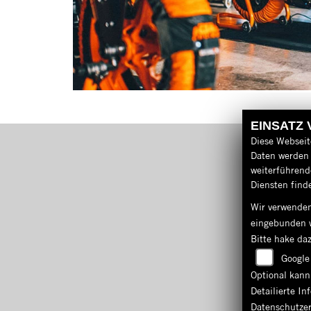
EINSATZ
Diese Webseit
Daten werden 
weiterführen
Diensten finde
Wir verwenden
eingebunden 
Bitte hake da
Google
Optional kann
Detailierte I
Datenschutze