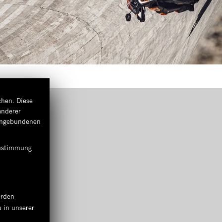
chen. Diese
anderer
eingebundenen
 Zustimmung
erden
 in unserer